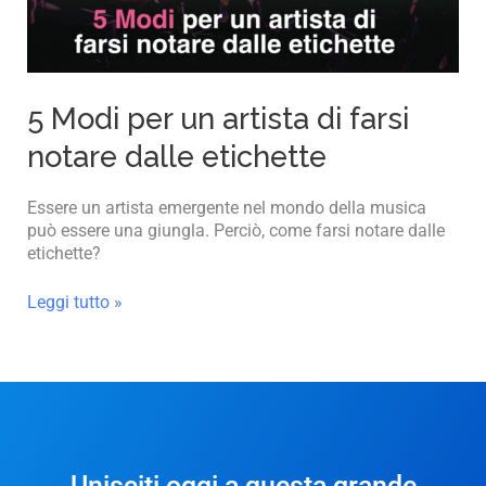
notare
dalle
etichette
5 Modi per un artista di farsi
notare dalle etichette
Essere un artista emergente nel mondo della musica
può essere una giungla. Perciò, come farsi notare dalle
etichette?
Leggi tutto »
Unisciti oggi a questa grande