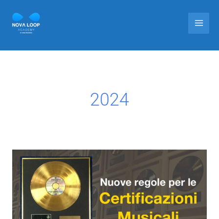
Vai
Main
al
Men
contenuto
2024
Dal
2024
nuove
regole
per
le
certificazioni